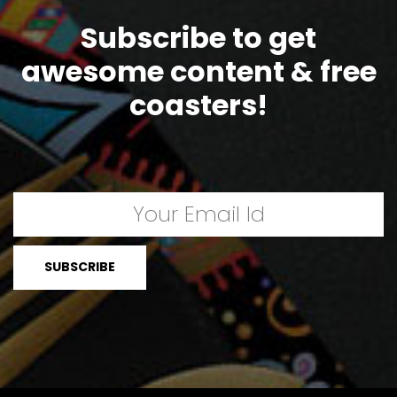
Subscribe to get
awesome content & free
coasters!